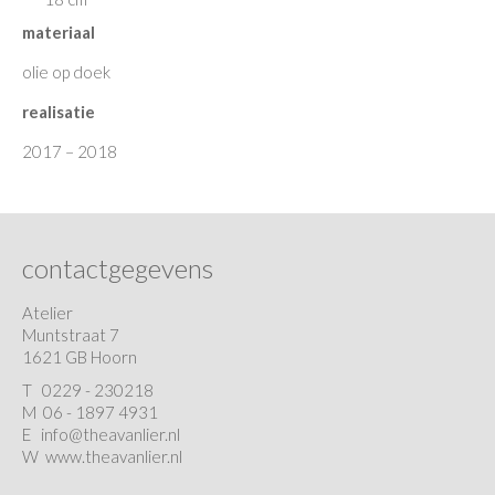
materiaal
olie op doek
realisatie
2017 – 2018
contactgegevens
Atelier
Muntstraat 7
1621 GB Hoorn
T
0229 - 230218
M 06 - 1897 4931
E
info@theavanlier.nl
W
www.theavanlier.nl