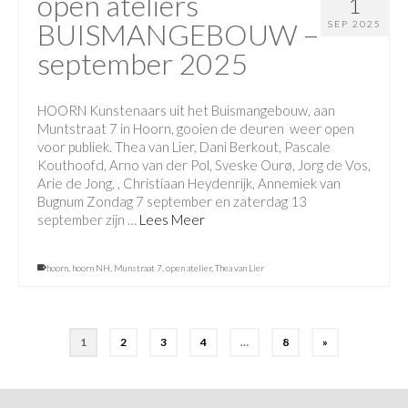
open ateliers
1
BUISMANGEBOUW –
SEP 2025
september 2025
HOORN Kunstenaars uit het Buismangebouw, aan
Muntstraat 7 in Hoorn, gooien de deuren weer open
voor publiek. Thea van Lier, Dani Berkout, Pascale
Kouthoofd, Arno van der Pol, Sveske Ourø, Jorg de Vos,
Arie de Jong, , Christiaan Heydenrijk, Annemiek van
Bugnum Zondag 7 september en zaterdag 13
september zijn …
Lees Meer
hoorn
,
hoorn NH
,
Munstraat 7
,
open atelier
,
Thea van Lier
1
2
3
4
…
8
»