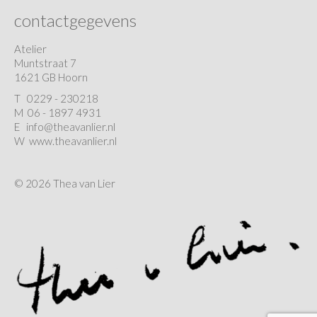
contactgegevens
Atelier
Muntstraat 7
1621 GB Hoorn
T
0229 - 230218
M 06 - 1897 4931
E
info@theavanlier.nl
W
www.theavanlier.nl
© 2026 Thea van Lier