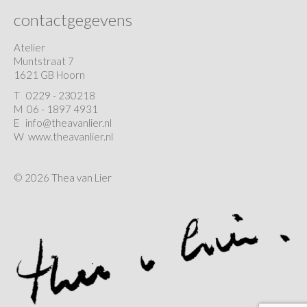
contactgegevens
Atelier
Muntstraat 7
1621 GB Hoorn
T
0229 - 230218
M 06 - 1897 4931
E
info@theavanlier.nl
W
www.theavanlier.nl
© 2026 Thea van Lier