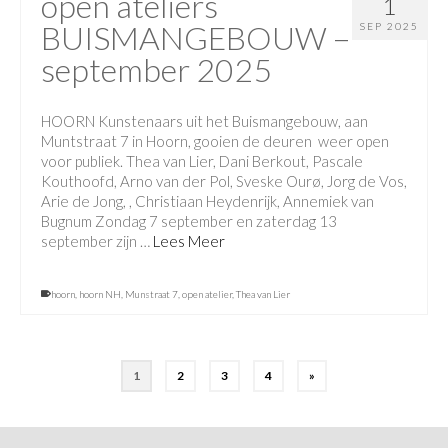
open ateliers
1
BUISMANGEBOUW –
SEP 2025
september 2025
HOORN Kunstenaars uit het Buismangebouw, aan
Muntstraat 7 in Hoorn, gooien de deuren weer open
voor publiek. Thea van Lier, Dani Berkout, Pascale
Kouthoofd, Arno van der Pol, Sveske Ourø, Jorg de Vos,
Arie de Jong, , Christiaan Heydenrijk, Annemiek van
Bugnum Zondag 7 september en zaterdag 13
september zijn …
Lees Meer
hoorn
,
hoorn NH
,
Munstraat 7
,
open atelier
,
Thea van Lier
1
2
3
4
»