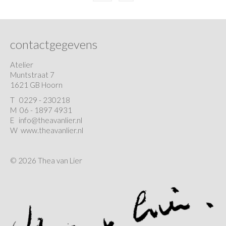
contactgegevens
Atelier
Muntstraat 7
1621 GB Hoorn
T
0229 - 230218
M 06 - 1897 4931
E
info@theavanlier.nl
W
www.theavanlier.nl
© 2026 Thea van Lier