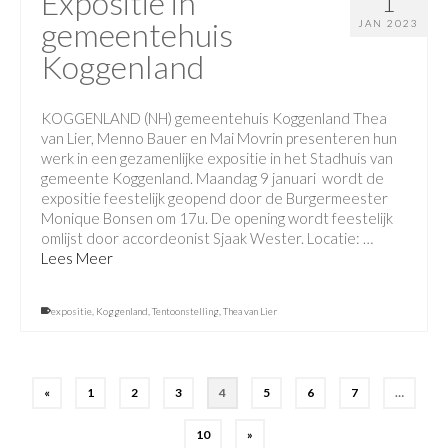
Expositie in
1
gemeentehuis
JAN 2023
Koggenland
KOGGENLAND (NH) gemeentehuis Koggenland Thea
van Lier, Menno Bauer en Mai Movrin presenteren hun
werk in een gezamenlijke expositie in het Stadhuis van
gemeente Koggenland. Maandag 9 januari wordt de
expositie feestelijk geopend door de Burgermeester
Monique Bonsen om 17u. De opening wordt feestelijk
omlijst door accordeonist Sjaak Wester. Locatie: …
Lees Meer
expositie
,
Koggenland
,
Tentoonstelling
,
Thea van Lier
«
1
2
3
4
5
6
7
…
10
»