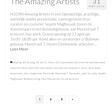
The Amazing Artists
31
MRT 2019
HOORN Amazing Artists In een fabelachtige, prachtige,
werkelijk unieke presentatie, samengesteld door
curator en couturier Sepehr Maghsoudi, tonen de
Kunstenaars in het Buismangebouw, aan Muntstraat 7
in Hoorn, hun werk. Grand opening op 13 april van
16:00-18:00 uur. Komt allen en verwonder u! Buisman
gebouw, Munstraat 7, Hoorn Deelnemde artiesten …
Lees Meer
amazing
,
arie de jong
,
art
,
artists
,
boxie
,
christiaan heydenrijk
,
ernestine koelman
,
event
,
expositie
,
hoorn
,
hoorn NH
,
joep neefjes
,
kom dat zien
,
koop kunst
,
kunst
,
kunst koop
,
kunstenaars
,
louis zwagerman
,
Munstraat
,
Munstraat 7
,
Nuray atas
,
peter de rijcke
,
Sepher
Maghsoudi
,
Tentoonstelling
,
thea
,
Thea van Lier
,
ton van kesteren
1
2
3
»