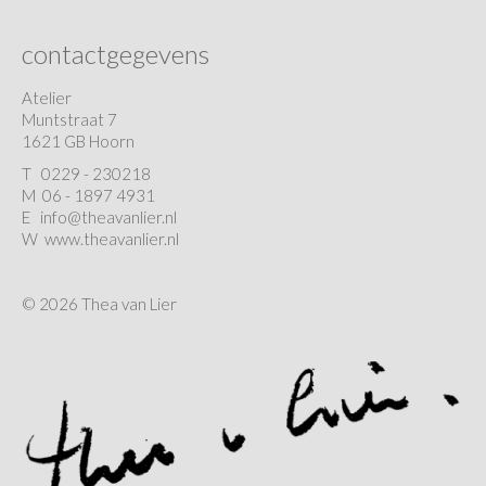
contactgegevens
Atelier
Muntstraat 7
1621 GB Hoorn
T
0229 - 230218
M 06 - 1897 4931
E
info@theavanlier.nl
W
www.theavanlier.nl
© 2026 Thea van Lier