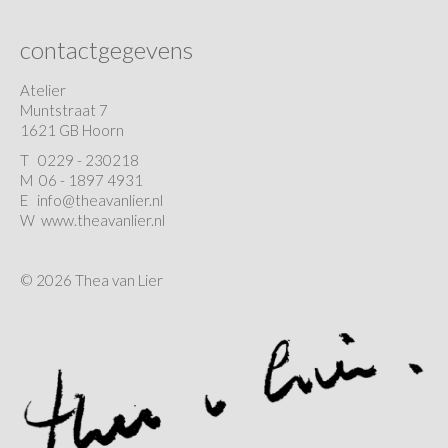
contactgegevens
Atelier
Muntstraat 7
1621 GB Hoorn
T
0229 - 230218
M 06 - 1897 4931
E
info@theavanlier.nl
W
www.theavanlier.nl
© 2026 Thea van Lier