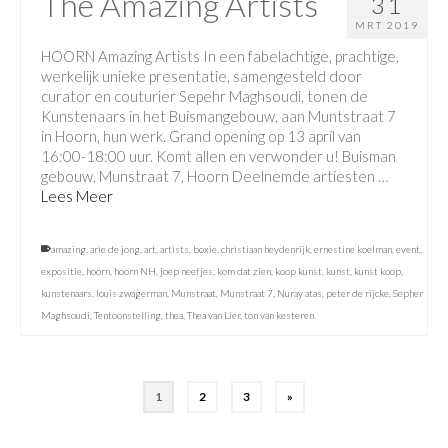
The Amazing Artists
31
MRT 2019
HOORN Amazing Artists In een fabelachtige, prachtige,
werkelijk unieke presentatie, samengesteld door
curator en couturier Sepehr Maghsoudi, tonen de
Kunstenaars in het Buismangebouw, aan Muntstraat 7
in Hoorn, hun werk. Grand opening op 13 april van
16:00-18:00 uur. Komt allen en verwonder u! Buisman
gebouw, Munstraat 7, Hoorn Deelnemde artiesten …
Lees Meer
amazing
,
arie de jong
,
art
,
artists
,
boxie
,
christiaan heydenrijk
,
ernestine koelman
,
event
,
expositie
,
hoorn
,
hoorn NH
,
joep neefjes
,
kom dat zien
,
koop kunst
,
kunst
,
kunst koop
,
kunstenaars
,
louis zwagerman
,
Munstraat
,
Munstraat 7
,
Nuray atas
,
peter de rijcke
,
Sepher
Maghsoudi
,
Tentoonstelling
,
thea
,
Thea van Lier
,
ton van kesteren
1
2
3
»